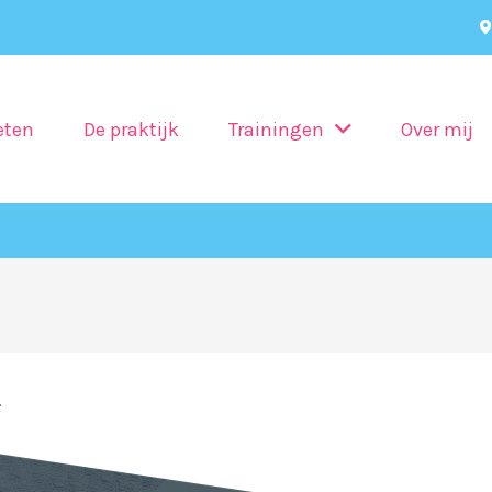
eten
De praktijk
Trainingen
Over mij
.