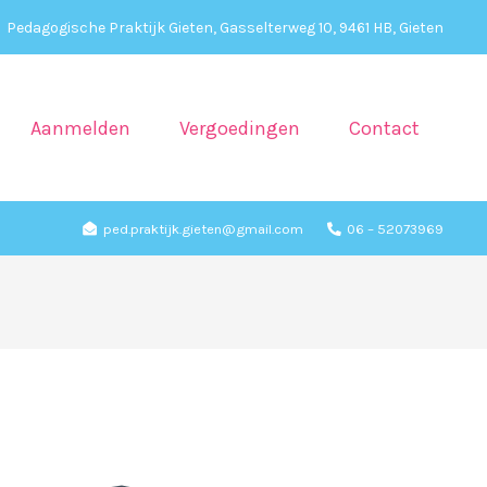
Pedagogische Praktijk Gieten, Gasselterweg 10, 9461 HB, Gieten
Aanmelden
Vergoedingen
Contact
ped.praktijk.gieten@gmail.com
06 – 52073969